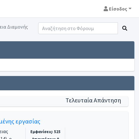
Είσοδος
εια Διαμονής
Τελευταία Απάντηση
μένης εργασίας
ειας
Εμφανίσεις: 525
14), ο