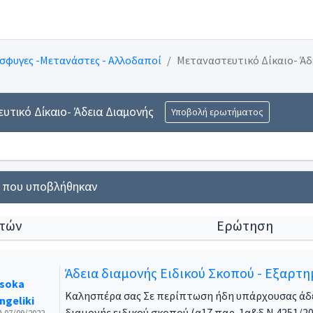
σφυγες -Μετανάστες - Αλλοδαποί
Μεταναστευτικό Δίκαιο- Άδ
υτικό Δίκαιο- Άδεια Διαμονής
Υποβολή ερωτήματος
 που υποβλήθηκαν
ημένης εργασίας
τών
Ερώτηση
Άδεια διαμονής Ειδικού Σκοπού - Εξαρτη
soka
Καλησπέρα σας Σε περίπτωση ήδη υπάρχουσας άδ
ngeliki
διαμονής ειδικού σκοπού (α17 παρ. 1α&δ Ν.4251/20