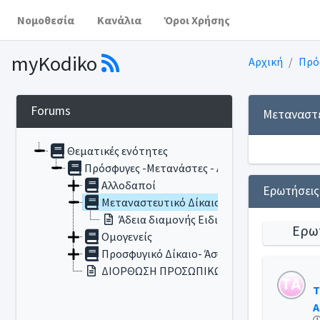
Νομοθεσία
Κανάλια
Όροι Χρήσης
myKodiko
Αρχική
Πρό
Forums
Μεταναστε
Θεματικές ενότητες
Πρόσφυγες -Μετανάστες - Αλλοδαποί
Αλλοδαποί
Eρωτήσεις
Μεταναστευτικό Δίκαιο- Άδεια Διαμονής
Άδεια διαμονής Ειδικού Σκοπού - Εξαρτ
Ερω
Ομογενείς
Προσφυγικό Δίκαιο- Άσυλο
ΔΙΟΡΘΩΣΗ ΠΡΟΣΩΠΙΚΩΝ ΣΤΟΙΧΕΙΩΝ
T
A