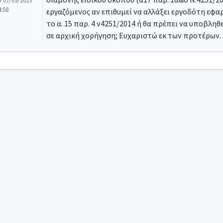
07/09/2023
4:58
εργαζόμενος αν επιθυμεί να αλλάξει εργοδότη εφα
το α. 15 παρ. 4 ν4251/2014 ή θα πρέπει να υποβληθε
σε αρχική χορήγηση; Ευχαριστώ εκ των προτέρων. .