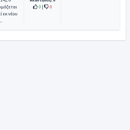
Απαντήσεις: 0
ρμόζεται
0
|
0
ί εκ νέου
..