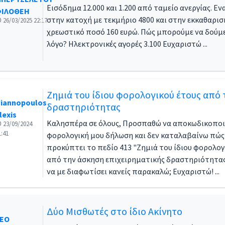
υ στην Ελλάδα
Εισόδημα 12.000 και 1.200 από ταμείο ανεργίας. Εν
ΙΛΟΘΕΗ
στην κατοχή με τεκμήριο 4800 και στην εκκαθαρισ
26/03/2025 22:17
χρεωστικό ποσό 160 ευρώ. Πώς μπορούμε να δούμ
λόγο? Ηλεκτρονικές αγορές 3.100 Ευχαριστώ ...
να
Ζημιά του ίδιου φορολογικού έτους από
άθος
iannopoulos
δραστηριότητας
lexis
Καλησπέρα σε όλους, Προσπαθώ να αποκωδικοπο
23/09/2024
δήλωσης φόρου εισοδήματος
1:41
φορολογική μου δήλωση και δεν καταλαβαίνω πώς
προκύπτει το πεδίο 413 "Ζημιά του ίδιου φορολογ
από την άσκηση επιχειρηματικής δραστηριότητας
να με διαφωτίσει κανείς παρακαλώ; Ευχαριστώ! ...
ση
Δύο Μισθωτές στο ίδιο Ακίνητο
ΕΟ
λόγιο