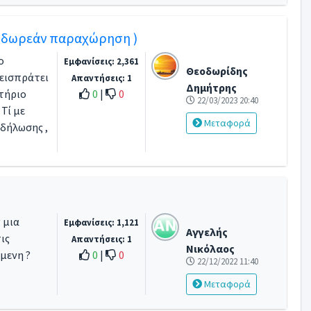
η δωρεάν παραχώρηση )
ο
Εμφανίσεις: 2,361
Θεοδωρίδης
 εισπράτει
Απαντήσεις: 1
Δημήτρης
ωτήριο
0
|
0
22/03/2023 20:40
 Τί με
Μεταφορά
δήλωσης ,
 μια
Εμφανίσεις: 1,121
Αγγελής
ις
Απαντήσεις: 1
Νικόλαος
σόμενη
0
|
0
22/12/2022 11:40
Μεταφορά