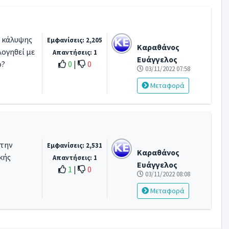
η κάλυψης
Εμφανίσεις: 2,205
Καραθάνος
λογηθεί με
Απαντήσεις: 1
Ευάγγελος
το
0
|
0
03/11/2022 07:58
Μεταφορά
 την
Εμφανίσεις: 2,531
Καραθάνος
κής
Απαντήσεις: 1
Ευάγγελος
1
|
0
03/11/2022 08:08
Μεταφορά