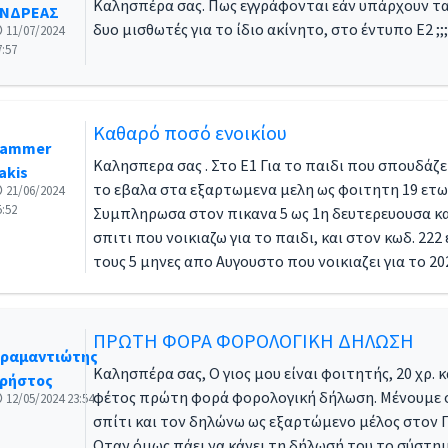
Καλησπέρα σας. Πως εγγράφονται εάν υπάρχουν 
ΝΔΡΕΑΣ
δυο μισθωτές για το ίδιο ακίνητο, στο έντυπο Ε2 ;;; .
11/07/2024
7:57
Καθαρό ποσό ενοικίου
ammer
Καλησπερα σας . Στο Ε1 Για το παιδι που σπουδάζε
akis
το εβαλα στα εξαρτωμενα μελη ως φοιτητη 19 ετω
21/06/2024
5:52
Συμπληρωσα στον πικανα 5 ως 1η δευτερευουσα κα
σπιτι που νοικιαζω για το παιδι, και στον κωδ. 222
τους 5 μηνες απο Αυγουστο που νοικιαζει για το 2023
ΠΡΩΤΗ ΦΟΡΑ ΦΟΡΟΛΟΓΙΚΗ ΔΗΛΩΣΗ
ραμαντιώτης
Καλησπέρα σας, Ο γιος μου είναι φοιτητής, 20 χρ. κ
ρήστος
φέτος πρώτη φορά φορολογική δήλωση. Μένουμε σ
12/05/2024 23:54
σπίτι και τον δηλώνω ως εξαρτώμενο μέλος στον Π
Οταν όμως πάει να κάνει τη δήλωσή του το σύστη