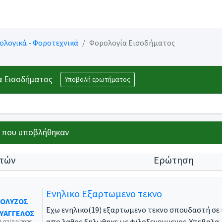
ολογικά - Φοροτεχνικά
Φορολογία Εισοδήματος
 Εισοδήματος
Υποβολή ερωτήματος
 που υποβλήθηκαν
τών
Ερώτηση
ό την άσκηση επιχειρηματικής δραστηριότητας
Ενηλικο Εξαρτωμενο τεκνο
ΟΛΥΖΟΣ
Εχω ενηλικο(19) εξαρτωμενο τεκνο σπουδαστή σε 
ΥΑΓΓΕΛΟΣ
απο λαθος δηλωθηκε ως φιλοξενουμενος. Υπεβαλα