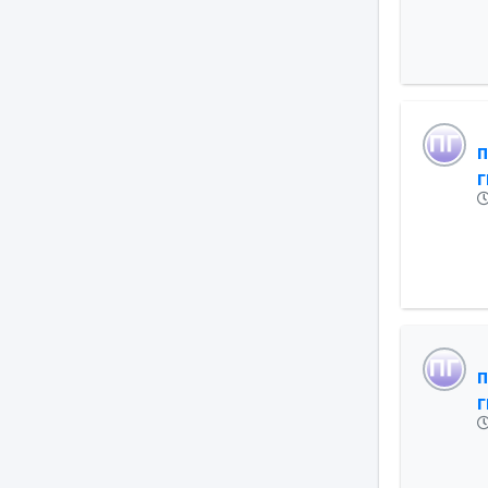
Π
Γ
Π
Γ