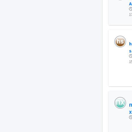
Α
Απαλλαγή ΕΝΦΙΑ
1
h
s
1
Π
Χ