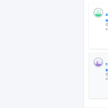
Α
Ν
0
Γ
Β
0