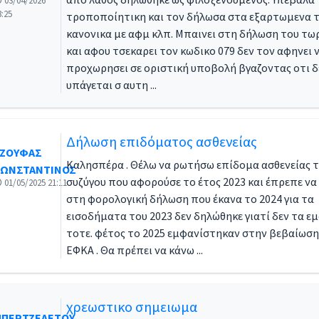
03/04/2026
3:25
τροποποίητικη και τον δήλωσα στα εξαρτωμενα 
ΚΑΤΟΙΚΟ ΕΞΩΤΕΡΙΚΟΥ
κανονικα με αφμ κλπ. Μπαινει στη δήλωση του τωρ
και αφου τσεκαρει τον κωδικο 079 δεν τον αφηνει 
προχωρησει σε οριστική υποβολή βγαζοντας οτι δ
η δωρεάν παραχώρηση )
υπάγεται σ αυτη ...
ύ
Δήλωση επιδόματος ασθενείας
ΖΟΥΦΑΣ
ωσης
Καλησπέρα . Θέλω να ρωτήσω επίδομα ασθενείας 
ΩΝΣΤΑΝΤΙΝΟΣ
ρίου συμβολαίου
συζύγου που αφορούσε το έτος 2023 και έπρεπε να
01/05/2025 21:11
στη φορολογική δήλωση που έκανα το 2024 για τα
ίας
εισοδήματα του 2023 δεν δηλώθηκε γιατί δεν τα ε
τοτε. φέτος το 2025 εμφανίστηκαν στην βεβαίωση
ΕΦΚΑ . Θα πρέπει να κάνω ...
χρεωστικο σημειωμα
ΠΕΡΤΖΕΛΕΤΟΥ