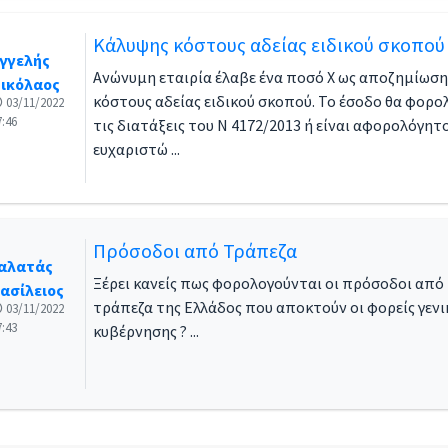
Κάλυψης κόστους αδείας ειδικού σκοπού
γγελής
Ανώνυμη εταιρία έλαβε ένα ποσό Χ ως αποζημίωσ
ικόλαος
κόστους αδείας ειδικού σκοπού. Το έσοδο θα φορο
03/11/2022
7:46
τις διατάξεις του Ν 4172/2013 ή είναι αφορολόγη
ευχαριστώ ...
Πρόσοδοι από Τράπεζα
αλατάς
Ξέρει κανείς πως φορολογούνται οι πρόσοδοι από
ασίλειος
τράπεζα της Ελλάδος που αποκτούν οι φορείς γενι
03/11/2022
7:43
κυβέρνησης ? ...