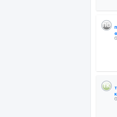
Π
Θ
Τ
Κ