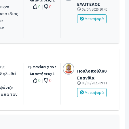
Απαντήσεις: 2
ΕΥΑΓΓΕΛΟΣ
τεκνα
0
|
0
08/04/2026 10:40
α ο ιδιος
Μεταφορά
να
εν
της
Εμφανίσεις: 957
Πουλοπούλου
 δηλωθεί
Απαντήσεις: 1
Ευανθία
0
|
0
05/05/2025 09:11
μφάνιζε
Μεταφορά
 απο τον