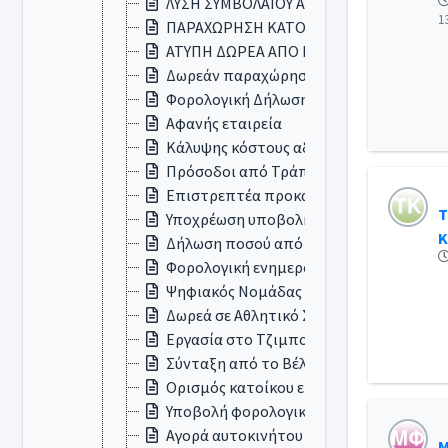
ΛΥΣΗ ΣΥΜΒΟΛΑΙΟΥ ΑΠΟ ΑΠΟΘΑΝΟΝΤΑ
1
ΠΑΡΑΧΩΡΗΣΗ ΚΑΤΟΙΚΙΑΣ ΑΠΟ ΜΟΝΙΜΟ 
ΑΤΥΠΗ ΔΩΡΕΑ ΑΠΟ ΠΑΤΕΡΑ ΣΕ ΓΙΟ
Δωρεάν παραχώρηση κατοικίας
Φορολογική Δήλωση ( φιλοξενούμενος 
Αφανής εταιρεία
Κάλυψης κόστους αδείας ειδικού σκοπο
Πρόσοδοι από Τράπεζα
Επιστρεπτέα προκαταβολή σε ΑΕ
Τ
Υποχρέωση υποβολής Φορολογικής Δήλ
Κ
Δήλωση ποσού από εξαγορά ασφαλιστη
Φορολογική ενημερότητα
Ψηφιακός Νομάδας και τρόπος φορολογ
Δωρεά σε Αθλητικό Σωματείο
Εργασία στο Τζιμπουτί
Σύνταξη από το Βέλγιο
Ορισμός κατοίκου εξωτερικού
Υποβολή φορολογικής δήλωσης
Αγορά αυτοκινήτου
Μ