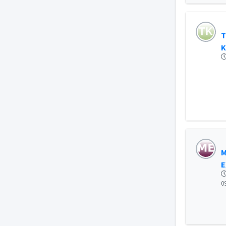
Τ
Κ
Μ
Ε
0