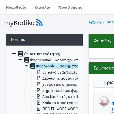
Νομοθεσία
Κανάλια
Όροι Χρήσης
myKodiko
Αρχική
Φορ
Forums
Φορολογία
Θεματικές ενότητες
Φορολογικά - Φοροτεχνικά
Φορολογία Εισοδήματος
Eρωτήσεις
Ενηλικο Εξαρτωμενο τεκνο
Δήλωση επιδόματος ασθενείας
Ερω
χρεωστικο σημειωμα
Ζημιά του ίδιου φορολογικού έτους απ
Δύο Μισθωτές στο ίδιο Ακίνητο
Καθαρό ποσό ενοικίου
Π
ΠΡΩΤΗ ΦΟΡΑ ΦΟΡΟΛΟΓΙΚΗ ΔΗΛΩΣΗ
Ε