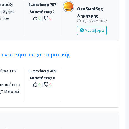
α αμάξι
Εμφανίσεις: 757
Θεοδωρίδης
η βγήκε
Απαντήσεις: 1
Δημήτρης
ε τον
0
|
0
30/03/2025 20:25
Μεταφορά
 την άσκηση επιχειρηματικής
ιήσω την
Εμφανίσεις: 469
Απαντήσεις: 0
ικού έτους
0
|
0
". Μπορεί