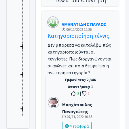
Τελευταία Απάντηση
Εκκλησία - Θρησκεία
Ενέργεια
Ένστολοι
ΑΜΑΝΑΤΙΔΗΣ ΠΑΥΛΟΣ
Εργασιακά - Ασφαλιστικά - Συνταξιοδοτικά
06/11/2022 15:26
Μηχανικοί -Αρχιτέκτονες - Αυθαίρετα
Κατηγοριοποίηση τέννις
Ναυτιλία - Αλιεία - Αιγιαλός
Δεν μπόρεσα να καταλάβω πώς
Παιδεία - Εκπαίδευση
κατηγοριοποιούνται οι
Περιβάλλον
τεννίστες. Πώς διοργανώνονται
Πολιτική Προστασία
οι αγώνες και ποιά θεωρείται η
Προμήθειες Δημοσίου - Συμβάσεις
ανώτερη κατηγορία ? ...
Πρόσφυγες -Μετανάστες - Αλλοδαποί
Εμφανίσεις: 2,346
Προσωπικά Δεδομένα
Απαντήσεις: 1
Συγκοινωνίες - Μεταφορές
0
|
1
Τουρισμός - Ξενοδοχεία
Υγεία
Μοσχόπουλος
Φορολογικά - Φοροτεχνικά
Παναγιώτης
Χωρίς ταξινόμηση - Γενικά
07/11/2022 10:15
Μεταφορά