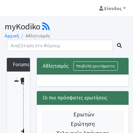
Είσοδος
myKodiko
Αρχική
Αθλητισμός
Forums
Αθλητισμός
Υποβολή ερωτήματος
Θεματικές ενότητες
Αθλητισμός
Αρχαιότητες Μουσεία
Οι πιο πρόσφατες ερωτήσεις
Αυτοδιοίκηση Δήμοι -Περιφέρειες
Γεωργία - Κτηνοτροφία
Ερωτών
Δημόσια Διοίκηση - Υπάλληλοι
Ερώτηση
Δημόσια - Ιδιωτικά Έργα
Δίκαιο