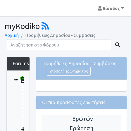
Είσοδος
myKodiko
Αρχική
Προμήθειες Δημοσίου - Συμβάσεις
Forums
Προμήθειες Δημοσίου - Συμβάσεις
Υποβολή ερωτήματος
Θεματικές ενότητες
Αθλητισμός
Αρχαιότητες Μουσεία
Αυτοδιοίκηση Δήμοι -Περιφέρειες
Οι πιο πρόσφατες ερωτήσεις
Γεωργία - Κτηνοτροφία
Δημόσια Διοίκηση - Υπάλληλοι
Ερωτών
Δημόσια - Ιδιωτικά Έργα
Ερώτηση
Δίκαιο