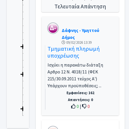
Εκκλησία - Θρησκεία
Τελευταία Απάντηση
Ενέργεια
Ένστολοι
Εργασιακά - Ασφαλιστικά - Συνταξιοδοτικά
Δάφνης - Υμηττού
Μηχανικοί -Αρχιτέκτονες - Αυθαίρετα
Δήμος
Ναυτιλία - Αλιεία - Αιγιαλός
09/02/2026 13:39
Παιδεία - Εκπαίδευση
Τμηματική πληρωμή
Περιβάλλον
υποχρέωσης
Πολιτική Προστασία
Ισχύει η παρακάτω διάταξη
Προμήθειες Δημοσίου - Συμβάσεις
Αρθρο 12 Ν. 4018/11 (ΦΕΚ
Πρόσφυγες -Μετανάστες - Αλλοδαποί
215/30.09.2011 τεύχος Α')
Προσωπικά Δεδομένα
Υπάρχουν προϋποθέσεις; ...
Συγκοινωνίες - Μεταφορές
Εμφανίσεις: 162
Τουρισμός - Ξενοδοχεία
Απαντήσεις: 0
Υγεία
0
|
0
Φορολογικά - Φοροτεχνικά
Χωρίς ταξινόμηση - Γενικά