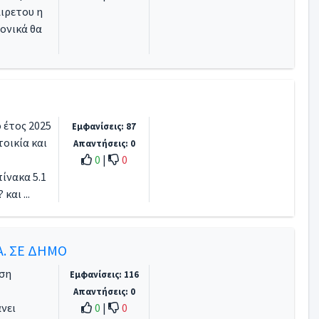
ιρετου η
νονικά θα
ο έτος 2025
Εμφανίσεις: 87
τοικία και
Απαντήσεις: 0
0
|
0
ίνακα 5.1
και ...
Α. ΣΕ ΔΗΜΟ
έση
Εμφανίσεις: 116
Απαντήσεις: 0
άνει
0
|
0