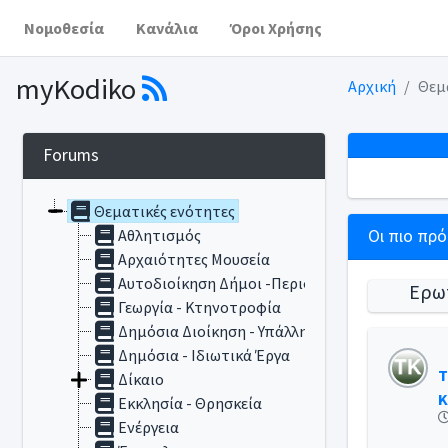
Νομοθεσία
Κανάλια
Όροι Χρήσης
myKodiko
Αρχική
Θεμ
Forums
Θεματικές ενότητες
Αθλητισμός
Οι πιο πρ
Αρχαιότητες Μουσεία
Αυτοδιοίκηση Δήμοι -Περιφέρειες
Ερω
Γεωργία - Κτηνοτροφία
Δημόσια Διοίκηση - Υπάλληλοι
Δημόσια - Ιδιωτικά Έργα
Τ
Δίκαιο
Κ
Εκκλησία - Θρησκεία
Ενέργεια