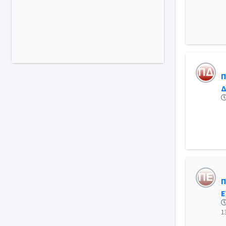
Π
Δ
Π
Ε
1