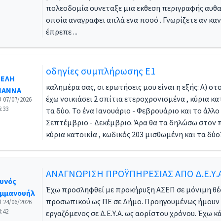
πολεοδομία συνεταξε μια εκθεση περιγραφής αυθα
οποία αναγραφει απλά ενα ποσό . Γνωρίζετε αν κα
έπρεπε ...
οδηγίες συμπλήρωσης Ε1
ΕΛΗ
καλημέρα σας, οι ερωτήσεις μου είναι η εξής: Α) στ
ΙΑΝΝΑ
έχω νοικιάσει 2 σπίτια ετεροχρονισμένα , κύρια κα
07/07/2026
6:33
τα δύο. Το ένα Ιανουάριο - Φεβρουάριο και το άλλο
Σεπτέμβριο - Δεκέμβριο. Άρα θα τα δηλώσω στον π
κύρια κατοικία , κωδικός 203 μισθωμένη και τα δύο? 
ΑΝΑΓΝΩΡΙΣΗ ΠΡΟΫΠΗΡΕΣΙΑΣ ΑΠΟ Δ.Ε.Υ.
υνός
Έχω προσληφθεί με προκήρυξη ΑΣΕΠ σε μόνιμη θ
μμανουήλ
προσωπικού ως ΠΕ σε Δήμο. Προηγουμένως ήμουν
24/06/2026
3:42
εργαζόμενος σε Δ.Ε.Υ.Α. ως αορίστου χρόνου. Έχω κ