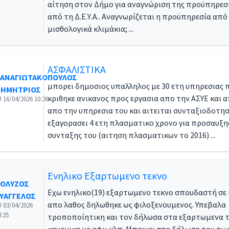
αίτηση στον Δήμο για αναγνώριση της προϋπηρεσ
από τη Δ.Ε.Υ.Α.. Αναγνωρίζεται η προϋπηρεσία από Δ
μισθολογικά κλιμάκια; ...
ΑΣΦΑΛΙΣΤΙΚΑ
ΑΝΑΓΙΩΤΑΚΟΠΟΥΛΟΣ
μπορει δημοσιος υπαλληλος με 30 ετη υπηρεσιας 
ΗΜΗΤΡΙΟΣ
κριθηκε ανικανος προς εργασια απο την ΑΣΥΕ και 
16/04/2026 10:26
απο την υπηρεσια του και αιτειται συνταξιοδοτησ
εξαγορασει 4 ετη πλασματικο χρονο για προσαυξη
συνταξης του (αιτηση πλασματικων το 2016) ...
Ενηλικο Εξαρτωμενο τεκνο
ΟΛΥΖΟΣ
Εχω ενηλικο(19) εξαρτωμενο τεκνο σπουδαστή σε 
ΥΑΓΓΕΛΟΣ
απο λαθος δηλωθηκε ως φιλοξενουμενος. Υπεβαλα
03/04/2026
3:25
τροποποίητικη και τον δήλωσα στα εξαρτωμενα 