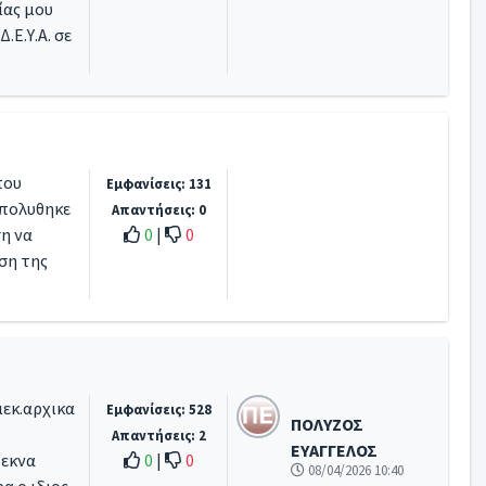
ίας μου
.Ε.Υ.Α. σε
που
Εμφανίσεις: 131
απολυθηκε
Απαντήσεις: 0
η να
0
|
0
ση της
ιεκ.αρχικα
Εμφανίσεις: 528
ΠΟΛΥΖΟΣ
Απαντήσεις: 2
ΕΥΑΓΓΕΛΟΣ
τεκνα
0
|
0
08/04/2026 10:40