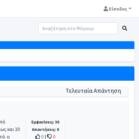
Είσοδος
Τελευταία Απάντηση
από
Εμφανίσεις: 30
ως και 10
Απαντήσεις: 0
τό. η
0
|
0