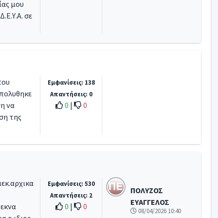
ίας μου
.Ε.Υ.Α. σε
που
Εμφανίσεις: 138
απολυθηκε
Απαντήσεις: 0
η να
0
|
0
ση της
ιεκ.αρχικα
Εμφανίσεις: 530
ΠΟΛΥΖΟΣ
Απαντήσεις: 2
ΕΥΑΓΓΕΛΟΣ
τεκνα
0
|
0
08/04/2026 10:40