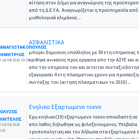
αίτηση στον Δήμο για αναγνώριση της προϋπηρεσ
από τη Δ.Ε.Υ.Α.. Αναγνωρίζεται η προϋπηρεσία από Δ
μισθολογικά κλιμάκια; ...
ΑΣΦΑΛΙΣΤΙΚΑ
ΑΝΑΓΙΩΤΑΚΟΠΟΥΛΟΣ
μπορει δημοσιος υπαλληλος με 30 ετη υπηρεσιας 
ΗΜΗΤΡΙΟΣ
κριθηκε ανικανος προς εργασια απο την ΑΣΥΕ και 
16/04/2026 10:26
απο την υπηρεσια του και αιτειται συνταξιοδοτησ
εξαγορασει 4 ετη πλασματικο χρονο για προσαυξη
συνταξης του (αιτηση πλασματικων το 2016) ...
Ενηλικο Εξαρτωμενο τεκνο
ΟΛΥΖΟΣ
Εχω ενηλικο(19) εξαρτωμενο τεκνο σπουδαστή σε 
ΥΑΓΓΕΛΟΣ
απο λαθος δηλωθηκε ως φιλοξενουμενος. Υπεβαλα
03/04/2026
3:25
τροποποίητικη και τον δήλωσα στα εξαρτωμενα 