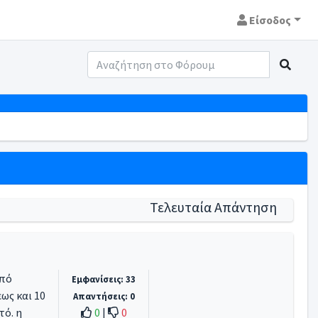
Είσοδος
Τελευταία Απάντηση
από
Εμφανίσεις: 33
ως και 10
Απαντήσεις: 0
τό. η
0
|
0