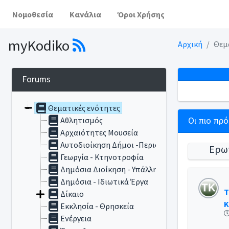
Νομοθεσία
Κανάλια
Όροι Χρήσης
myKodiko
Αρχική
Θεμ
Forums
Θεματικές ενότητες
Αθλητισμός
Οι πιο πρ
Αρχαιότητες Μουσεία
Αυτοδιοίκηση Δήμοι -Περιφέρειες
Ερω
Γεωργία - Κτηνοτροφία
Δημόσια Διοίκηση - Υπάλληλοι
Δημόσια - Ιδιωτικά Έργα
Τ
Δίκαιο
Κ
Εκκλησία - Θρησκεία
Ενέργεια