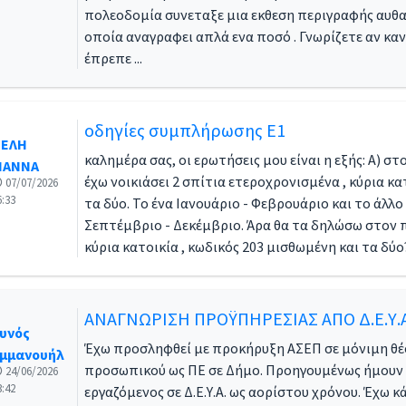
πολεοδομία συνεταξε μια εκθεση περιγραφής αυθα
οποία αναγραφει απλά ενα ποσό . Γνωρίζετε αν κα
έπρεπε ...
οδηγίες συμπλήρωσης Ε1
ΕΛΗ
καλημέρα σας, οι ερωτήσεις μου είναι η εξής: Α) στ
ΙΑΝΝΑ
έχω νοικιάσει 2 σπίτια ετεροχρονισμένα , κύρια κα
07/07/2026
6:33
τα δύο. Το ένα Ιανουάριο - Φεβρουάριο και το άλλο
Σεπτέμβριο - Δεκέμβριο. Άρα θα τα δηλώσω στον π
κύρια κατοικία , κωδικός 203 μισθωμένη και τα δύο? 
ΑΝΑΓΝΩΡΙΣΗ ΠΡΟΫΠΗΡΕΣΙΑΣ ΑΠΟ Δ.Ε.Υ.
υνός
Έχω προσληφθεί με προκήρυξη ΑΣΕΠ σε μόνιμη θ
μμανουήλ
προσωπικού ως ΠΕ σε Δήμο. Προηγουμένως ήμουν
24/06/2026
3:42
εργαζόμενος σε Δ.Ε.Υ.Α. ως αορίστου χρόνου. Έχω κ