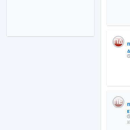
Π
Δ
Π
Ε
1