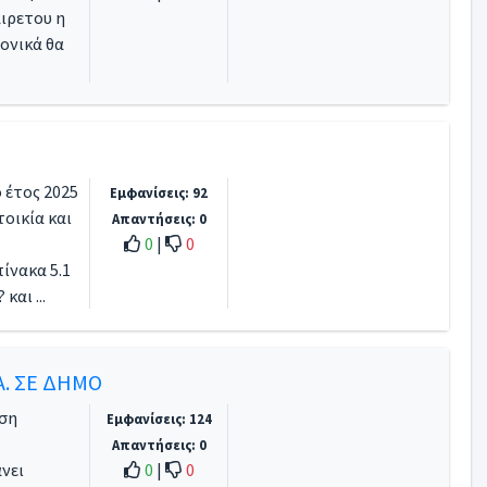
ιρετου η
νονικά θα
ο έτος 2025
Εμφανίσεις: 92
τοικία και
Απαντήσεις: 0
0
|
0
ίνακα 5.1
και ...
Α. ΣΕ ΔΗΜΟ
έση
Εμφανίσεις: 124
Απαντήσεις: 0
άνει
0
|
0