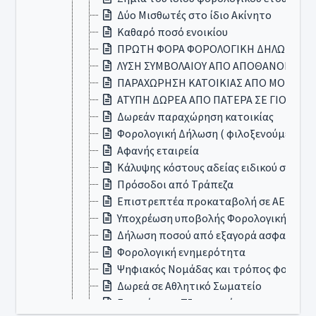
Δύο Μισθωτές στο ίδιο Ακίνητο
Καθαρό ποσό ενοικίου
ΠΡΩΤΗ ΦΟΡΑ ΦΟΡΟΛΟΓΙΚΗ ΔΗΛΩΣΗ
ΛΥΣΗ ΣΥΜΒΟΛΑΙΟΥ ΑΠΟ ΑΠΟΘΑΝΟΝΤΑ
ΠΑΡΑΧΩΡΗΣΗ ΚΑΤΟΙΚΙΑΣ ΑΠΟ ΜΟΝΙΜΟ 
ΑΤΥΠΗ ΔΩΡΕΑ ΑΠΟ ΠΑΤΕΡΑ ΣΕ ΓΙΟ
Δωρεάν παραχώρηση κατοικίας
Φορολογική Δήλωση ( φιλοξενούμενος 
Αφανής εταιρεία
Κάλυψης κόστους αδείας ειδικού σκοπο
Πρόσοδοι από Τράπεζα
Επιστρεπτέα προκαταβολή σε ΑΕ
Υποχρέωση υποβολής Φορολογικής Δήλ
Δήλωση ποσού από εξαγορά ασφαλιστη
Φορολογική ενημερότητα
Ψηφιακός Νομάδας και τρόπος φορολογ
Δωρεά σε Αθλητικό Σωματείο
Εργασία στο Τζιμπουτί