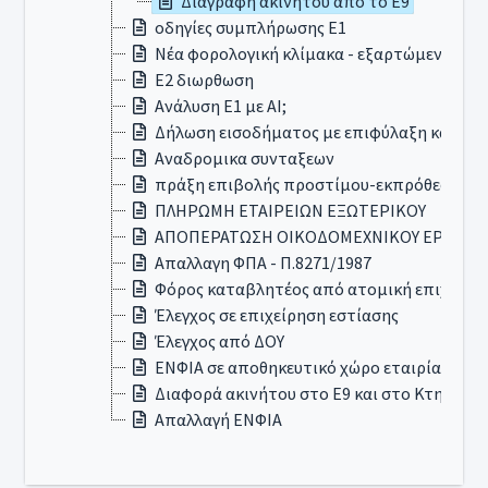
Διαγραφή ακινήτου από το Ε9
οδηγίες συμπλήρωσης Ε1
Νέα φορολογική κλίμακα - εξαρτώμενα τεκ
E2 διωρθωση
Ανάλυση Ε1 με ΑΙ;
Δήλωση εισοδήματος με επιφύλαξη κατά λ
Αναδρομικα συνταξεων
πράξη επιβολής προστίμου-εκπρόθεσμης 
ΠΛΗΡΩΜΗ ΕΤΑΙΡΕΙΩΝ ΕΞΩΤΕΡΙΚΟΥ
ΑΠΟΠΕΡΑΤΩΣΗ ΟΙΚΟΔΟΜΕΧΝΙΚΟΥ ΕΡΓΟΥ
Απαλλαγη ΦΠΑ - Π.8271/1987
Φόρος καταβλητέος από ατομική επιχείρη
Έλεγχος σε επιχείρηση εστίασης
Έλεγχος από ΔΟΥ
ΕΝΦΙΑ σε αποθηκευτικό χώρο εταιρίας ΑΕ
Διαφορά ακινήτου στο Ε9 και στο Κτηματο
Απαλλαγή ΕΝΦΙΑ