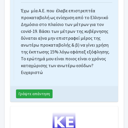
Φόρος καταβλητέος από ατομική επιχείρη
Έχω μία Α.Ε. που έλαβε επιστρεπτέα
Έλεγχος σε επιχείρηση εστίασης
προκαταβολή ως ενίσχυση από το Ελληνικό
Έλεγχος από ΔΟΥ
Δημόσιο στο πλαίσιο των μέτρων για τον
ΕΝΦΙΑ σε αποθηκευτικό χώρο εταιρίας ΑΕ
covid
-19. Βάσει των μέτρων της κυβέρνησης
Διαφορά ακινήτου στο Ε9 και στο Κτηματο
δύναται α)να μην επιστραφεί μέρος της
Απαλλαγή ΕΝΦΙΑ
ανωτέρω προκαταβολής & β) να γίνει χρήση
της έκπτωσης 15% λόγω εφάπαξ εξόφλησης.
Το ερώτημά μου είναι ποιος είναι ο χρόνος
καταχώρισης των ανωτέρω εσόδων
Ευχαριστώ
Γράψτε απάντηση