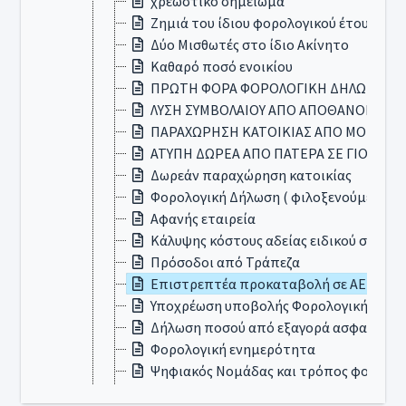
χρεωστικο σημειωμα
Ζημιά του ίδιου φορολογικού έτους απ
Δύο Μισθωτές στο ίδιο Ακίνητο
Καθαρό ποσό ενοικίου
ΠΡΩΤΗ ΦΟΡΑ ΦΟΡΟΛΟΓΙΚΗ ΔΗΛΩΣΗ
ΛΥΣΗ ΣΥΜΒΟΛΑΙΟΥ ΑΠΟ ΑΠΟΘΑΝΟΝΤΑ
ΠΑΡΑΧΩΡΗΣΗ ΚΑΤΟΙΚΙΑΣ ΑΠΟ ΜΟΝΙΜΟ 
ΑΤΥΠΗ ΔΩΡΕΑ ΑΠΟ ΠΑΤΕΡΑ ΣΕ ΓΙΟ
Δωρεάν παραχώρηση κατοικίας
Φορολογική Δήλωση ( φιλοξενούμενος 
Αφανής εταιρεία
Κάλυψης κόστους αδείας ειδικού σκοπο
Πρόσοδοι από Τράπεζα
Επιστρεπτέα προκαταβολή σε ΑΕ
Υποχρέωση υποβολής Φορολογικής Δήλ
Δήλωση ποσού από εξαγορά ασφαλιστη
Φορολογική ενημερότητα
Ψηφιακός Νομάδας και τρόπος φορολογ
Δωρεά σε Αθλητικό Σωματείο