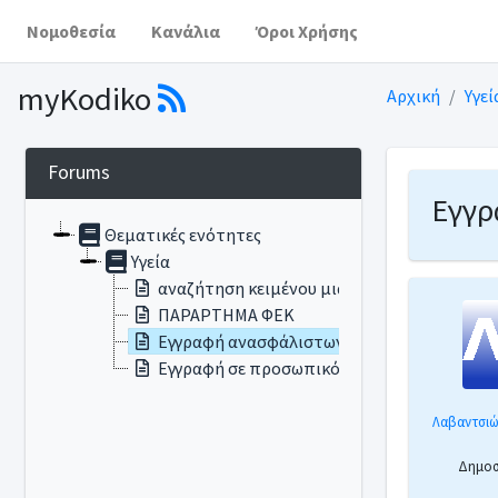
Νομοθεσία
Κανάλια
Όροι Χρήσης
myKodiko
Αρχική
Υγεί
Forums
Εγγρ
Θεματικές ενότητες
Υγεία
αναζήτηση κειμένου μιας εγκυκλίου
ΠΑΡΑΡΤΗΜΑ ΦΕΚ
Εγγραφή ανασφάλιστων στον προσωπικό γ
Εγγραφή σε προσωπικό ιατρό
Λαβαντσιώ
Δημοσι