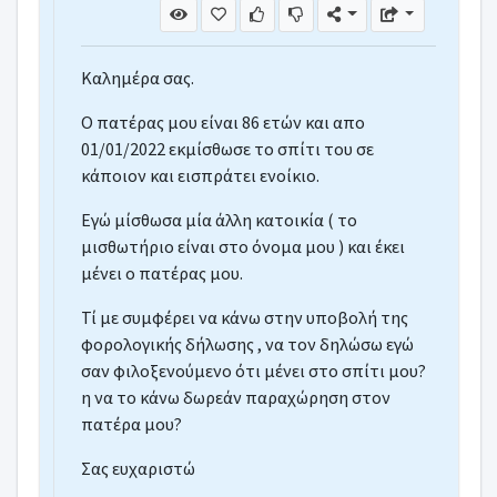
Απαλλαγη ΦΠΑ - Π.8271/1987
Φόρος καταβλητέος από ατομική επιχείρη
Έλεγχος σε επιχείρηση εστίασης
Καλημέρα σας.
Έλεγχος από ΔΟΥ
Ο πατέρας μου είναι 86 ετών και απο
ΕΝΦΙΑ σε αποθηκευτικό χώρο εταιρίας ΑΕ
01/01/2022 εκμίσθωσε το σπίτι του σε
Διαφορά ακινήτου στο Ε9 και στο Κτηματο
κάποιον και εισπράτει ενοίκιο.
Απαλλαγή ΕΝΦΙΑ
Εγώ μίσθωσα μία άλλη κατοικία ( το
μισθωτήριο είναι στο όνομα μου ) και έκει
μένει ο πατέρας μου.
Τί με συμφέρει να κάνω στην υποβολή της
φορολογικής δήλωσης , να τον δηλώσω εγώ
σαν φιλοξενούμενο ότι μένει στο σπίτι μου
η να το κάνω δωρεάν παραχώρηση στον
πατέρα μου
Σας ευχαριστώ