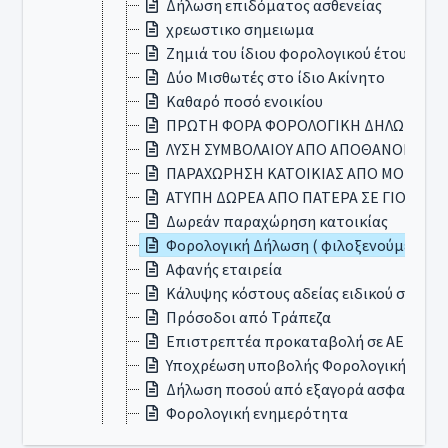
Δήλωση επιδόματος ασθενείας
χρεωστικο σημειωμα
Ζημιά του ίδιου φορολογικού έτους απ
Δύο Μισθωτές στο ίδιο Ακίνητο
Καθαρό ποσό ενοικίου
ΠΡΩΤΗ ΦΟΡΑ ΦΟΡΟΛΟΓΙΚΗ ΔΗΛΩΣΗ
ΛΥΣΗ ΣΥΜΒΟΛΑΙΟΥ ΑΠΟ ΑΠΟΘΑΝΟΝΤΑ
ΠΑΡΑΧΩΡΗΣΗ ΚΑΤΟΙΚΙΑΣ ΑΠΟ ΜΟΝΙΜΟ 
ΑΤΥΠΗ ΔΩΡΕΑ ΑΠΟ ΠΑΤΕΡΑ ΣΕ ΓΙΟ
Δωρεάν παραχώρηση κατοικίας
Φορολογική Δήλωση ( φιλοξενούμενος 
Αφανής εταιρεία
Κάλυψης κόστους αδείας ειδικού σκοπο
Πρόσοδοι από Τράπεζα
Επιστρεπτέα προκαταβολή σε ΑΕ
Υποχρέωση υποβολής Φορολογικής Δήλ
Δήλωση ποσού από εξαγορά ασφαλιστη
Φορολογική ενημερότητα
Ψηφιακός Νομάδας και τρόπος φορολογ