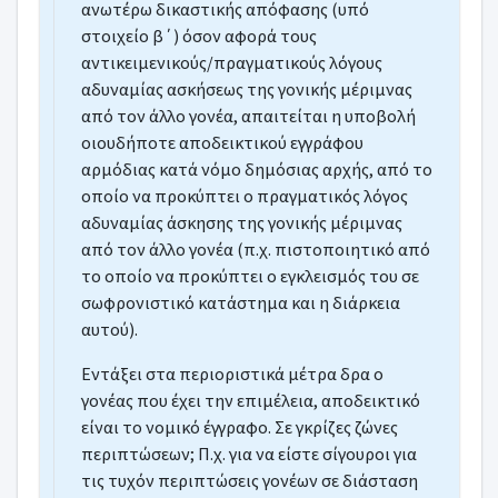
ανωτέρω δικαστικής απόφασης (υπό
στοιχείο β΄) όσον αφορά τους
αντικειμενικούς/πραγματικούς λόγους
αδυναμίας ασκήσεως της γονικής μέριμνας
από τον άλλο γονέα, απαιτείται η υποβολή
οιουδήποτε αποδεικτικού εγγράφου
αρμόδιας κατά νόμο δημόσιας αρχής, από το
οποίο να προκύπτει ο πραγματικός λόγος
αδυναμίας άσκησης της γονικής μέριμνας
από τον άλλο γονέα (π.χ. πιστοποιητικό από
το οποίο να προκύπτει ο εγκλεισμός του σε
σωφρονιστικό κατάστημα και η διάρκεια
αυτού).
Εντάξει στα περιοριστικά μέτρα δρα ο
γονέας που έχει την επιμέλεια, αποδεικτικό
είναι το νομικό έγγραφο. Σε γκρίζες ζώνες
περιπτώσεων; Π.χ. για να είστε σίγουροι για
τις τυχόν περιπτώσεις γονέων σε διάσταση