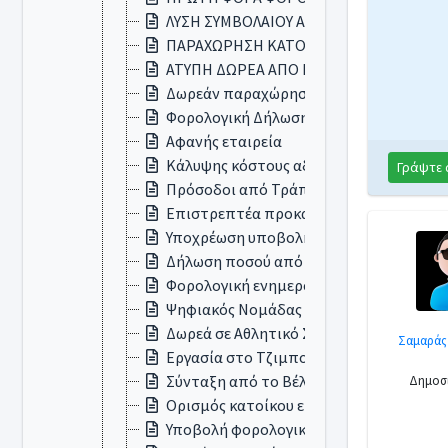
ΛΥΣΗ ΣΥΜΒΟΛΑΙΟΥ ΑΠΟ ΑΠΟΘΑΝΟΝΤΑ
ΠΑΡΑΧΩΡΗΣΗ ΚΑΤΟΙΚΙΑΣ ΑΠΟ ΜΟΝΙΜΟ 
ΑΤΥΠΗ ΔΩΡΕΑ ΑΠΟ ΠΑΤΕΡΑ ΣΕ ΓΙΟ
Δωρεάν παραχώρηση κατοικίας
Φορολογική Δήλωση ( φιλοξενούμενος 
Αφανής εταιρεία
Κάλυψης κόστους αδείας ειδικού σκοπο
Γράψτε 
Πρόσοδοι από Τράπεζα
Επιστρεπτέα προκαταβολή σε ΑΕ
Υποχρέωση υποβολής Φορολογικής Δήλ
Δήλωση ποσού από εξαγορά ασφαλιστη
Φορολογική ενημερότητα
Ψηφιακός Νομάδας και τρόπος φορολογ
Δωρεά σε Αθλητικό Σωματείο
Σαμαράς
Εργασία στο Τζιμπουτί
Σύνταξη από το Βέλγιο
Δημοσι
Ορισμός κατοίκου εξωτερικού
Υποβολή φορολογικής δήλωσης