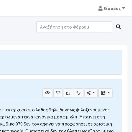
Είσοδος
ε ιεκ.αρχικα απο λαθος δηλωθηκε ως φιλοξενουμενος.
αρτωμενα τεκνα κανονικα με αφμ κλπ. Μπαινει στη
 κωδικο 079 δεν τον αφηνει να προχωρησει σε οριστική
 κατηγορία. Ουσιαστικά δεν τον βλεπει ως εξαρτωμενο.