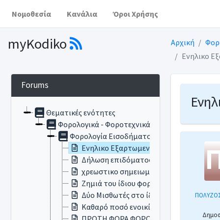
Νομοθεσία
Κανάλια
Όροι Χρήσης
myKodiko
Αρχική
Φορ
Ενηλικο Ε
Forums
Ενηλ
Θεματικές ενότητες
Φορολογικά - Φοροτεχνικά
Φορολογία Εισοδήματος
Ενηλικο Εξαρτωμενο τεκνο
Δήλωση επιδόματος ασθενείας
χρεωστικο σημειωμα
Ζημιά του ίδιου φορολογικού έτους απ
Δύο Μισθωτές στο ίδιο Ακίνητο
ΠΟΛΥΖΟΣ
Καθαρό ποσό ενοικίου
Δημοσι
ΠΡΩΤΗ ΦΟΡΑ ΦΟΡΟΛΟΓΙΚΗ ΔΗΛΩΣΗ