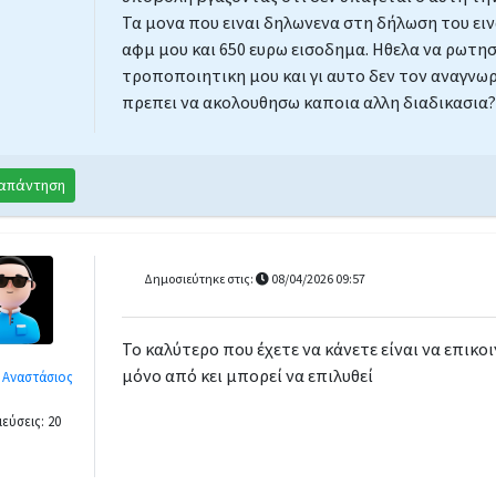
Τα μονα που ειναι δηλωνενα στη δήλωση του εινα
αφμ μου και 650 ευρω εισοδημα. Ηθελα να ρωτησ
ΚΑΤΟΙΚΟ ΕΞΩΤΕΡΙΚΟΥ
τροποποιητικη μου και γι αυτο δεν τον αναγνωρ
πρεπει να ακολουθησω καποια αλλη διαδικασι
η δωρεάν παραχώρηση )
ύ
απάντηση
ωσης
Δημοσιεύτηκε στις:
08/04/2026 09:57
ρίου συμβολαίου
ίας
Το καλύτερο που έχετε να κάνετε είναι να επικο
μόνο από κει μπορεί να επιλυθεί
 Αναστάσιος
εύσεις: 20